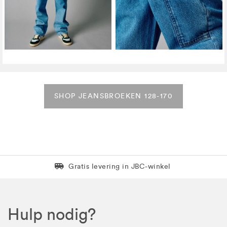
SHOP JEANSBROEKEN 128-170
Levering in 1 pakket
Gratis levering in JBC-winkel
Hulp nodig?