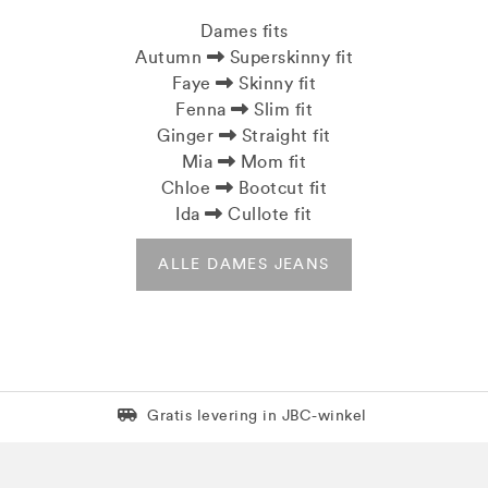
Dames fits
Autumn
Superskinny fit
Faye
Skinny fit
Fenna
Slim fit
Ginger
Straight fit
Mia
Mom fit
Chloe
Bootcut fit
Ida
Cullote fit
ALLE DAMES JEANS
Levering in 1 pakket
Gratis levering in JBC-winkel