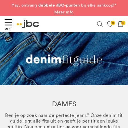
dubbele JBC-punten
Yay, ontvang
bij elke aankoop!*
Meer info
0
0
eken
Search
MENU
DAMES
Ben je op zoek naar de perfecte jeans? Onze denim fit
guide legt alle fits uit en geeft je per fit een leuke
stijltip. Nog een extra tip: ga voor verschillende fits