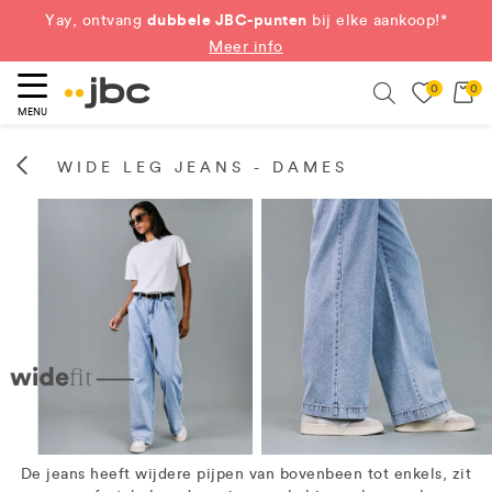
dubbele JBC-punten
Yay, ontvang
bij elke aankoop!*
Meer info
0
0
eken
Search
MENU
WIDE LEG JEANS - DAMES
De jeans heeft wijdere pijpen van bovenbeen tot enkels, zit