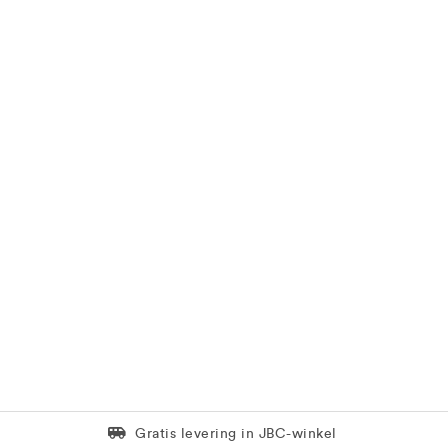
Levering in 1 pakket
Gratis levering in JBC-winkel