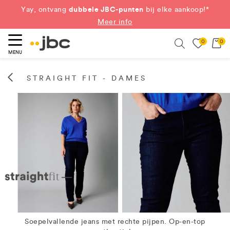
dubbele JBC-punten
Yay, ontvang
bij elke aankoop!*
Meer info
0
0
eken
Search
MENU
STRAIGHT FIT - DAMES
Soepelvallende jeans met rechte pijpen. Op-en-top