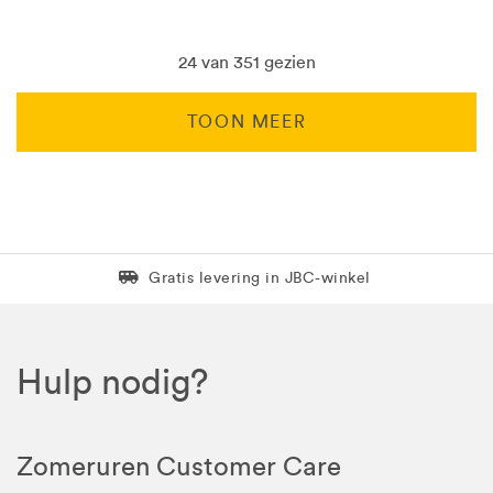
24 van 351 gezien
TOON MEER
Levering in 1 pakket
Gratis levering in JBC-winkel
Hulp nodig?
Zomeruren Customer Care