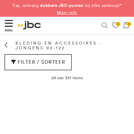
dubbele JBC-punten
Yay, ontvang
bij elke aankoop!*
Meer info
0
0
eken
Search
MENU
KLEDING EN ACCESSOIRES -
JONGENS 92-122
FILTER / SORTEER
24 van 351 items