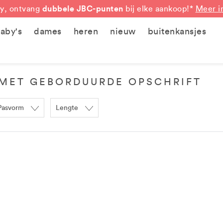
dubbele JBC-punten
y, ontvang
bij elke aankoop!*
Meer i
aby's
dames
heren
nieuw
buitenkansjes
MET GEBORDUURDE OPSCHRIFT
Pasvorm
Lengte