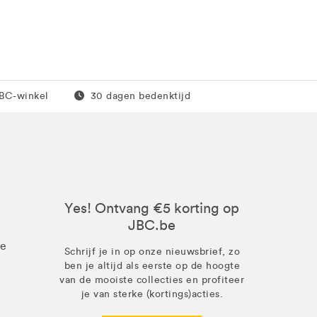
0 euro
Gratis retour
JBC-winkel
30 dagen bedenktijd
Yes! Ontvang €5 korting op
JBC.be
ze
Schrijf je in op onze nieuwsbrief, zo
ben je altijd als eerste op de hoogte
van de mooiste collecties en profiteer
je van sterke (kortings)acties.