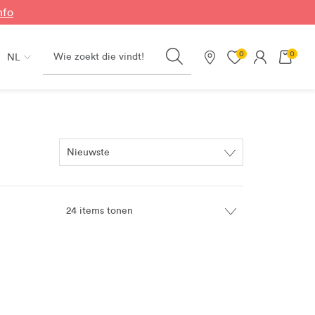
nfo
Search
0
0
NL
Onze winkels