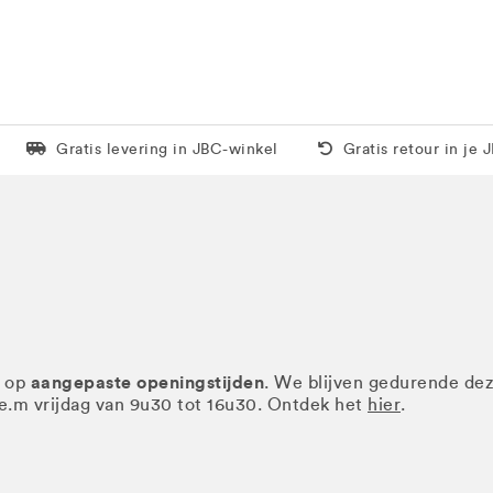
Levering in 1 pakket
Gratis thuis vanaf 5
Gratis levering in JBC-winkel
Gratis retour in je 
aangepaste openingstijden
r op
. We blijven gedurende de
.e.m vrijdag van 9u30 tot 16u30. Ontdek het
hier
.