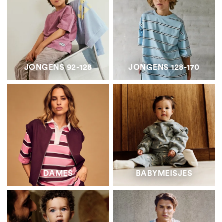
JONGENS 92-128
JONGENS 128-170
DAMES
BABYMEISJES