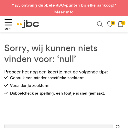
dubbele JBC-punten
Yay, ontvang
bij elke aankoop!*
Meer info
0
0
eken
Search
MENU
Sorry, wij kunnen niets
vinden voor: ‘null’
Probeer het nog een keertje met de volgende tips:
Check
Gebruik een minder specifieke zoekterm.
Check
Verander je zoekterm.
Check
Dubbelcheck je spelling, een foutje is snel gemaakt.
Se