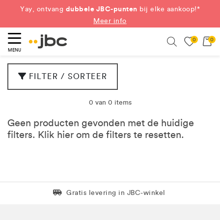
dubbele JBC-punten
Yay, ontvang
bij elke aankoop!*
Meer info
0
0
eken
Search
MENU
FILTER / SORTEER
0 van 0 items
Geen producten gevonden met de huidige
filters. Klik
hier
om de filters te resetten.
Levering in 1 pakket
Gratis levering in JBC-winkel