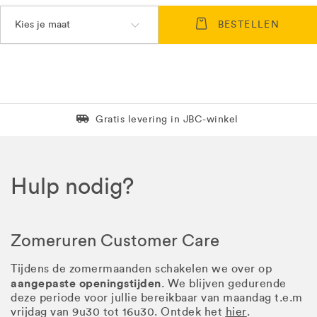
Kies je maat
BESTELLEN
Levering in 1 pakket
Gratis levering in JBC-winkel
Hulp nodig?
Zomeruren Customer Care
Tijdens de zomermaanden schakelen we over op
aangepaste openingstijden
. We blijven gedurende
deze periode voor jullie bereikbaar van maandag t.e.m
vrijdag van 9u30 tot 16u30. Ontdek het
hier
.