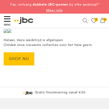
dubbele JBC-punten
Yay, ontvang
bij elke aankoop!*
Meer info
0
0
eken
Search
MENU
Helaas, deze wedstrijd is afgelopen.
Ontdek onze nieuwste collecties voor het hele gezin.
SHOP NU
Gratis thuislevering vanaf €50