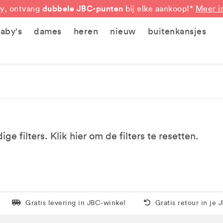
dubbele JBC-punten
y, ontvang
bij elke aankoop!*
Meer i
aby's
dames
heren
nieuw
buitenkansjes
e filters. Klik
hier
om de filters te resetten.
Levering in 1 pakket
Gratis thuis vanaf 5
Gratis levering in JBC-winkel
Gratis retour in je 