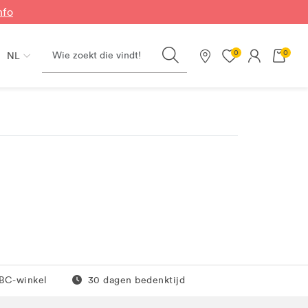
nfo
Search
0
0
NL
Onze winkels
0 euro
Gratis retour
JBC-winkel
30 dagen bedenktijd