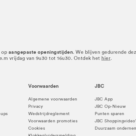
aangepaste openingstijden
r op
. We blijven gedurende de
.e.m vrijdag van 9u30 tot 16u30. Ontdek het
hier
.
Voorwaarden
JBC
Algemene voorwaarden
JBC App
Privacy
JBC Op-Nieuw
-ups
Wedstrijdreglement
Punten sparen
Voorwaarden promoties
JBC Shoppingvideo
Cookies
Duurzaam onderne
Klokkenluidersmelding