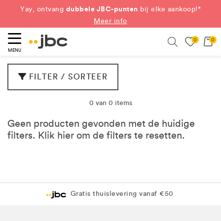
dubbele JBC-punten
Yay, ontvang
bij elke aankoop!*
Meer info
0
0
eken
Search
MENU
FILTER / SORTEER
0 van 0 items
Geen producten gevonden met de huidige
filters. Klik
hier
om de filters te resetten.
Gratis thuislevering vanaf €50