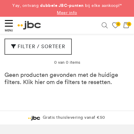
dubbele JBC-punten
Yay, ontvang
bij elke aankoop!*
Meer info
0
0
eken
Search
MENU
FILTER / SORTEER
0 van 0 items
Geen producten gevonden met de huidige
filters. Klik
hier
om de filters te resetten.
Gratis thuislevering vanaf €50