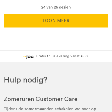
24 van 26 gezien
TOON MEER
Levering in 1 pakket
Gratis levering in JBC-winkel
Hulp nodig?
Zomeruren Customer Care
Tijdens de zomermaanden schakelen we over op