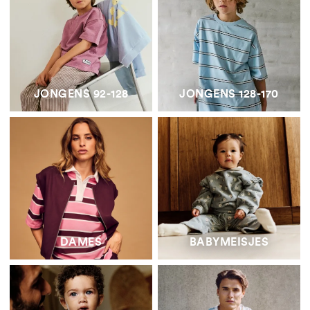
JONGENS 92-128
JONGENS 128-170
DAMES
BABYMEISJES