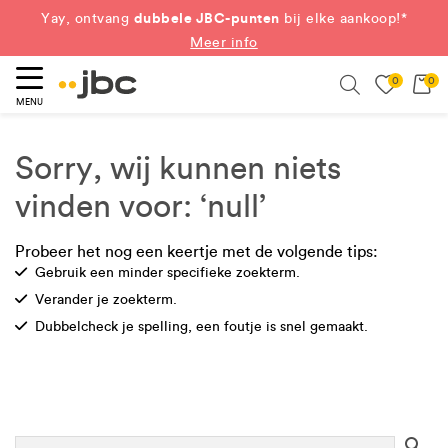
dubbele JBC-punten
Yay, ontvang
bij elke aankoop!*
Meer info
0
0
eken
Search
MENU
Sorry, wij kunnen niets
vinden voor: ‘null’
Probeer het nog een keertje met de volgende tips:
Check
Gebruik een minder specifieke zoekterm.
Check
Verander je zoekterm.
Check
Dubbelcheck je spelling, een foutje is snel gemaakt.
Se