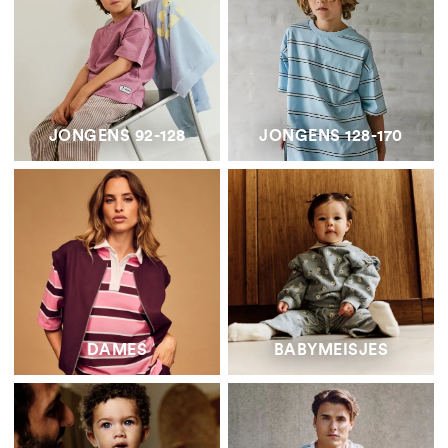
JONGENS 92-128
JONGENS 128-170
DAMES
BABYMEISJES