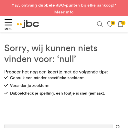
dubbele JBC-punten
Yay, ontvang
bij elke aankoop!*
Meer info
0
0
eken
Search
MENU
Sorry, wij kunnen niets
vinden voor: ‘null’
Probeer het nog een keertje met de volgende tips:
Check
Gebruik een minder specifieke zoekterm.
Check
Verander je zoekterm.
Check
Dubbelcheck je spelling, een foutje is snel gemaakt.
Se