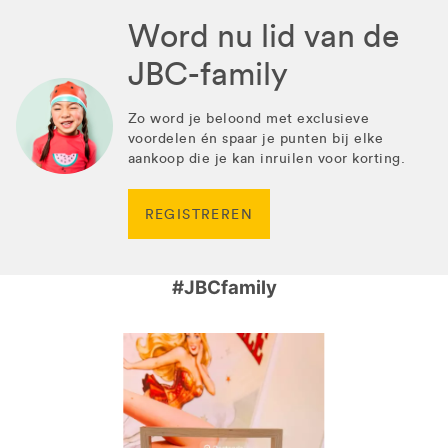
Word nu lid van de
JBC-family
Zo word je beloond met exclusieve
voordelen én spaar je punten bij elke
aankoop die je kan inruilen voor korting.
REGISTREREN
#JBCfamily
Media Carousel
Carousel with product photos. Use the previous and next buttons 