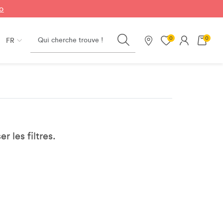
fo
Search
0
0
FR
Nos magasins
er les filtres.