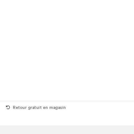
Retour gratuit aussi en magasin
Retour gratuit en magasin