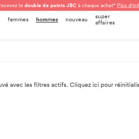
double de points JBC
Recevez le
à chaque achat*
Plus d'in
super
s
femmes
hommes
nouveau
affaires
vé avec les filtres actifs. Cliquez
ici
pour réinitialis