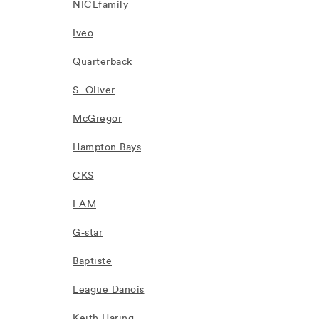
NICEfamily
Iveo
Quarterback
S. Oliver
McGregor
Hampton Bays
CKS
I AM
G-star
Baptiste
League Danois
Keith Haring