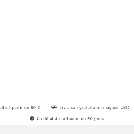
Livraison gratuite en magasin JBC
ile à partir de 50 €
Livraison gratuite en magasin JBC
Un délai de réflexion de 60 jours
Un délai de réflexion de 30 jours