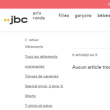
prix
filles
garçons
bébé
ronds
retour
Vêtements
0 article(s) sur 0
Tous les vêtements
Aucun article trou
nouveautés
Tenues de vacances
Special price: 2 pour €
Shorts
T-shirts et polos