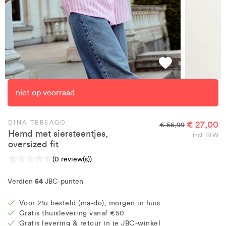
niet op voorraad
DINA TERSAGO
€ 27,00
€ 55,99
Hemd met siersteentjes,
incl. BTW
oversized fit
(0 review(s))
54
Verdien
JBC-punten
Voor 21u besteld (ma-do), morgen in huis
Gratis thuislevering vanaf €50
Gratis levering & retour in je JBC-winkel