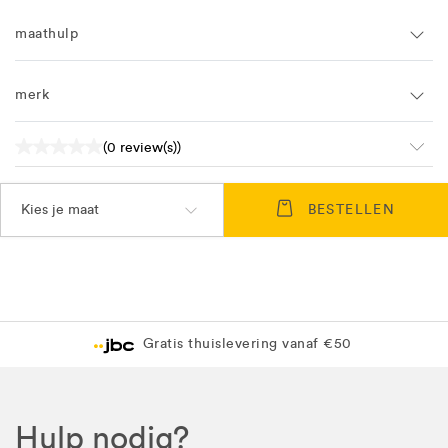
maathulp
merk
(0 review(s))
Kies je maat
BESTELLEN
Gratis thuislevering vanaf €50
Hulp nodig?