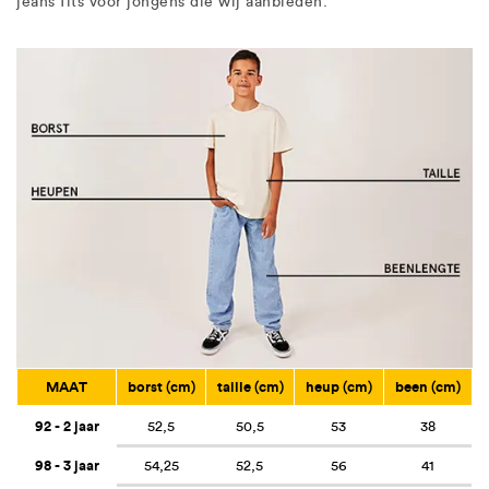
jeans fits voor jongens die wij aanbieden.
MAAT
borst (cm)
taille (cm)
heup (cm)
been (cm)
92 - 2 jaar
52,5
50,5
53
38
98 - 3 jaar
54,25
52,5
56
41