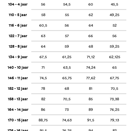
104 - 4 jaar
56
54,5
60
45,5
110 - 5 jaar
58
55
62
49,25
116 - 6 jaar
60,5
56
64
52
122 - 7 jaar
63
57
66
56
128 - 8 jaar
64
59
68
59,25
134 - 9 jaar
67,5
61,25
71,12
62,125
140 - 10 jaar
71
63,5
74,24
65
146 - 11 jaar
74,5
65,75
77,62
67,75
152 - 12 jaar
78
68
81
70,5
158 - 13 jaar
82
70,5
85
73,38
164 - 14 jaar
86
73
89
76,25
170 - 15 jaar
88,75
74,63
91,5
79,13
176 - 16 jaar
91,5
76,25
94
82