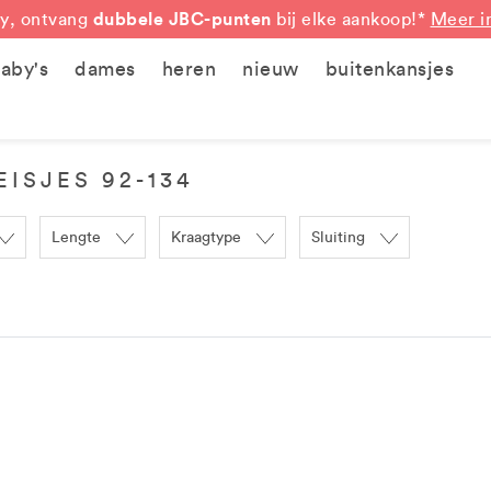
RONDE PRIJZEN
vanaf €5, €10, €15...
Shop nu
dubbele JBC-punten
y, ontvang
bij elke aankoop!*
Meer i
aby's
dames
heren
nieuw
buitenkansjes
EISJES 92-134
Lengte
Kraagtype
Sluiting