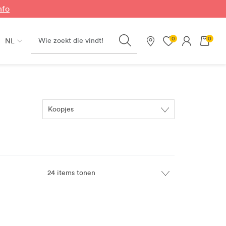
nfo
Search
0
0
NL
Onze winkels