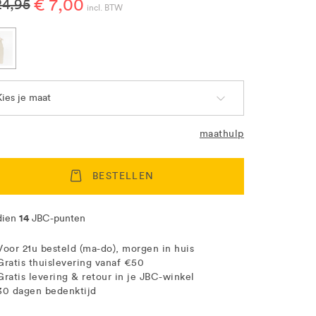
€ 7,00
24,95
incl. BTW
Kies je maat
maathulp
BESTELLEN
14
dien
JBC-punten
Voor 21u besteld (ma-do), morgen in huis
Gratis thuislevering vanaf €50
Gratis levering & retour in je JBC-winkel
30 dagen bedenktijd