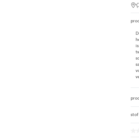
Loc
pro
D
h
i
t
s
s
v
v
pro
sto