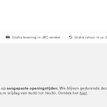
Levering in 1 pakket
Gratis thuis vanaf 5
Gratis levering in JBC-winkel
Gratis retour in je 
aangepaste openingstijden
r op
. We blijven gedurende de
.e.m vrijdag van 9u30 tot 16u30. Ontdek het
hier
.