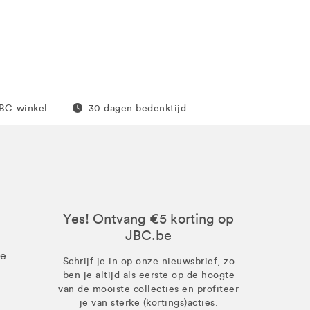
0 euro
Gratis retour
JBC-winkel
30 dagen bedenktijd
Yes! Ontvang €5 korting op
JBC.be
ze
Schrijf je in op onze nieuwsbrief, zo
ben je altijd als eerste op de hoogte
van de mooiste collecties en profiteer
je van sterke (kortings)acties.