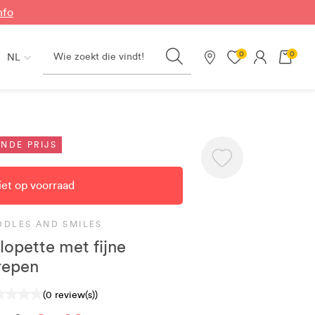
nfo
Search
0
0
NL
Onze winkels
NDE PRIJS
iet op voorraad
DDLES AND SMILES
lopette met fijne
repen
(0 review(s))