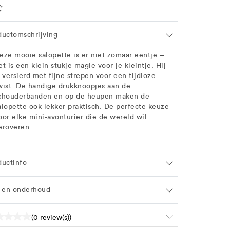
ation
ductomschrijving
eze mooie salopette is er niet zomaar eentje –
et is een klein stukje magie voor je kleintje. Hij
s versierd met fijne strepen voor een tijdloze
wist. De handige drukknoopjes aan de
chouderbanden en op de heupen maken de
alopette ook lekker praktisch. De perfecte keuze
oor elke mini-avonturier die de wereld wil
eroveren.
ductinfo
f en onderhoud
(0 review(s))