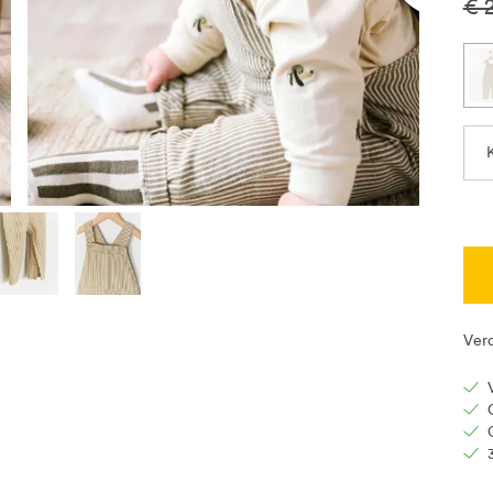
€ 
Ver