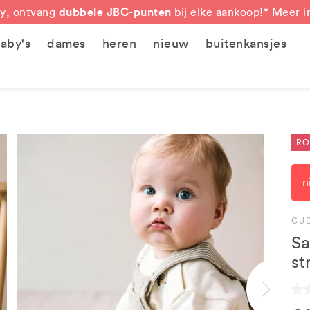
dubbele JBC-punten
y, ontvang
bij elke aankoop!*
Meer i
aby's
dames
heren
nieuw
buitenkansjes
RO
n
CU
Sa
st