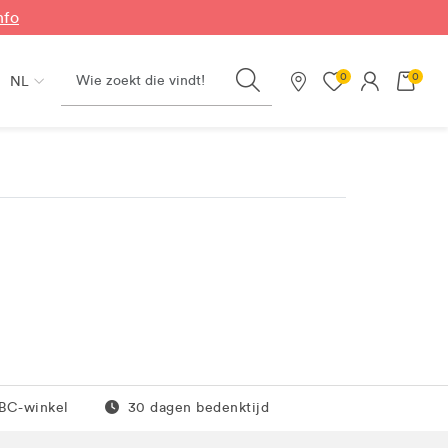
nfo
Search
0
0
NL
Onze winkels
0 euro
Gratis retour
JBC-winkel
30 dagen bedenktijd