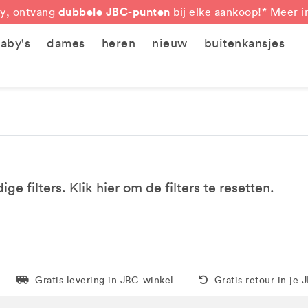
dubbele JBC-punten
y, ontvang
bij elke aankoop!*
Meer i
aby's
dames
heren
nieuw
buitenkansjes
e filters. Klik
hier
om de filters te resetten.
Levering in 1 pakket
Gratis thuis vanaf 5
Gratis levering in JBC-winkel
Gratis retour in je 