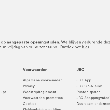
aangepaste openingstijden
r op
. We blijven gedurende de
.e.m vrijdag van 9u30 tot 16u30. Ontdek het
hier
.
Voorwaarden
JBC
Algemene voorwaarden
JBC App
Privacy
JBC Op-Nieuw
-ups
Wedstrijdreglement
Punten sparen
Voorwaarden promoties
JBC Shoppingvideo
Cookies
Duurzaam onderne
Klokkenluidersmelding