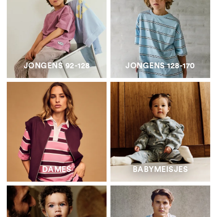
JONGENS 92-128
JONGENS 128-170
DAMES
BABYMEISJES