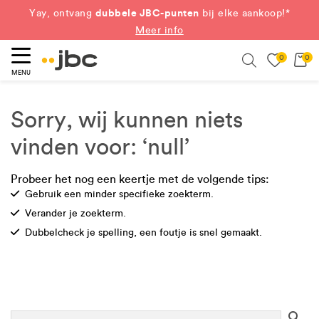
dubbele JBC-punten
Yay, ontvang
bij elke aankoop!*
Meer info
0
0
eken
Search
MENU
Sorry, wij kunnen niets
vinden voor: ‘null’
Probeer het nog een keertje met de volgende tips:
Check
Gebruik een minder specifieke zoekterm.
Check
Verander je zoekterm.
Check
Dubbelcheck je spelling, een foutje is snel gemaakt.
Se