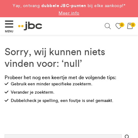
dubbele JBC-punten
Yay, ontvang
bij elke aankoop!*
Meer info
0
0
eken
Search
MENU
Sorry, wij kunnen niets
vinden voor: ‘null’
Probeer het nog een keertje met de volgende tips:
Check
Gebruik een minder specifieke zoekterm.
Check
Verander je zoekterm.
Check
Dubbelcheck je spelling, een foutje is snel gemaakt.
Se