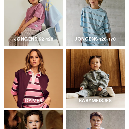
JONGENS 92-128
JONGENS 128-170
DAMES
BABYMEISJES