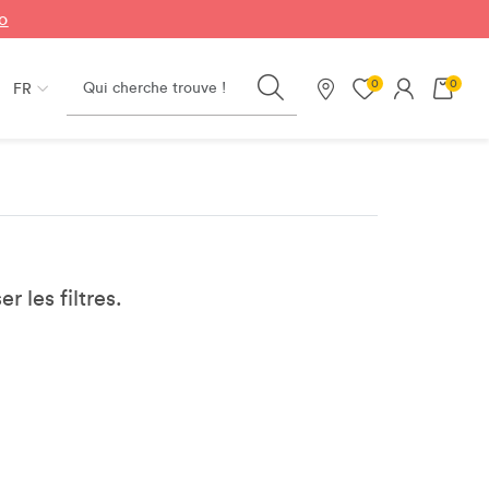
fo
Search
0
0
FR
Nos magasins
er les filtres.