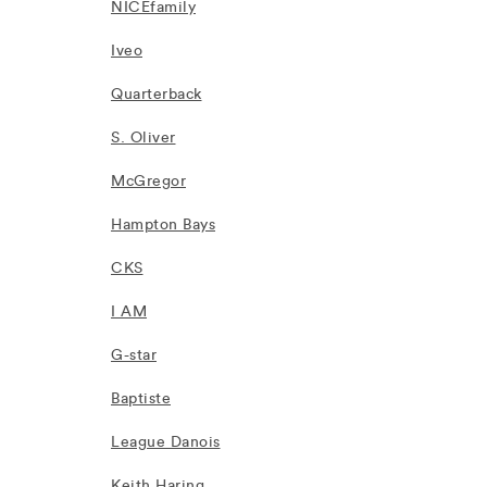
NICEfamily
Iveo
Quarterback
S. Oliver
McGregor
Hampton Bays
CKS
I AM
G-star
Baptiste
League Danois
Keith Haring