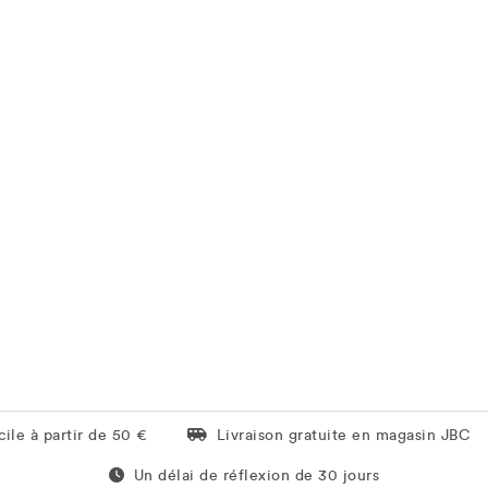
Livraison gratuite en magasin JBC
ile à partir de 50 €
Livraison gratuite en magasin JBC
Un délai de réflexion de 60 jours
Un délai de réflexion de 30 jours