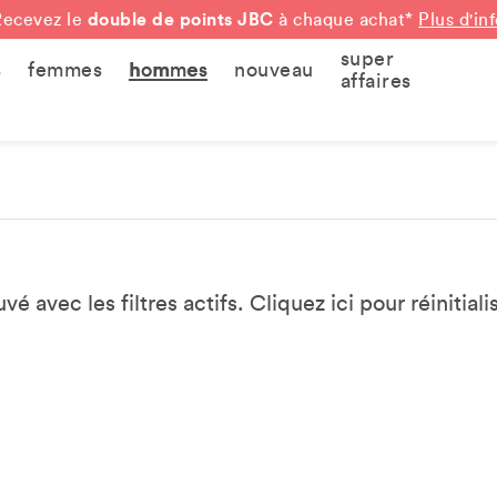
double de points JBC
Recevez le
à chaque achat*
Plus d'in
super
s
femmes
hommes
nouveau
affaires
vé avec les filtres actifs. Cliquez
ici
pour réinitialis