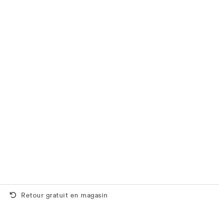
Retour gratuit aussi en magasin
Retour gratuit en magasin