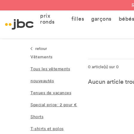
prix
filles
garçons
bébé
ronds
retour
Vêtements
0 article(s) sur 0
Tous les vêtements
Aucun article trou
nouveautés
Tenues de vacances
Special price: 2 pour €
Shorts
T-shirts et polos