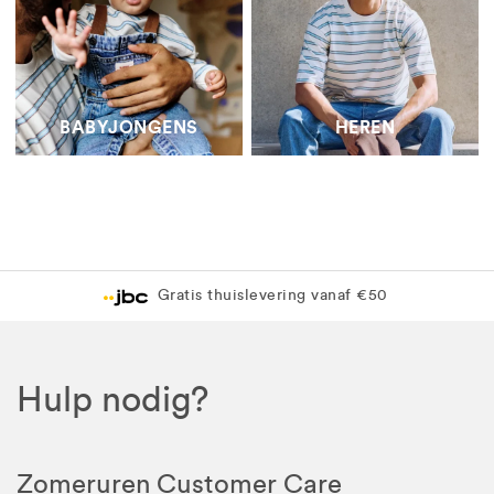
BABYJONGENS
HEREN
Lev
Gratis thuislevering vanaf €50
Gra
Hulp nodig?
Zomeruren Customer Care