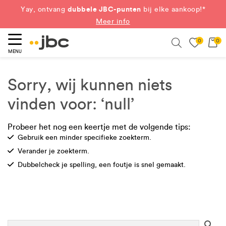
dubbele JBC-punten
Yay, ontvang
bij elke aankoop!*
Meer info
0
0
eken
Search
MENU
Sorry, wij kunnen niets
vinden voor: ‘null’
Probeer het nog een keertje met de volgende tips:
Check
Gebruik een minder specifieke zoekterm.
Check
Verander je zoekterm.
Check
Dubbelcheck je spelling, een foutje is snel gemaakt.
Se