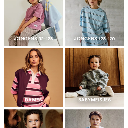
JONGENS 92-128
JONGENS 128-170
DAMES
BABYMEISJES