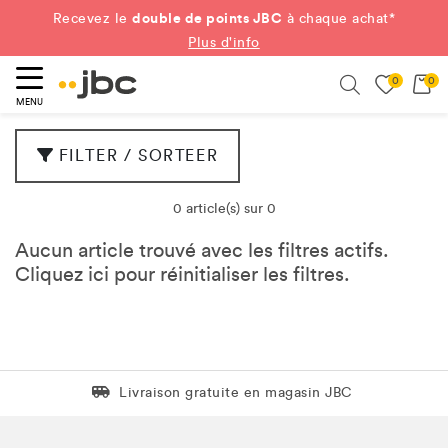
double de points JBC
Recevez le
à chaque achat*
Plus d'info
0
0
ercher
Search
MENU
FILTER / SORTEER
0 article(s) sur 0
Aucun article trouvé avec les filtres actifs.
Cliquez
ici
pour réinitialiser les filtres.
Livraison gratuite en magasin JBC
Livraison gratuite en magasin JBC