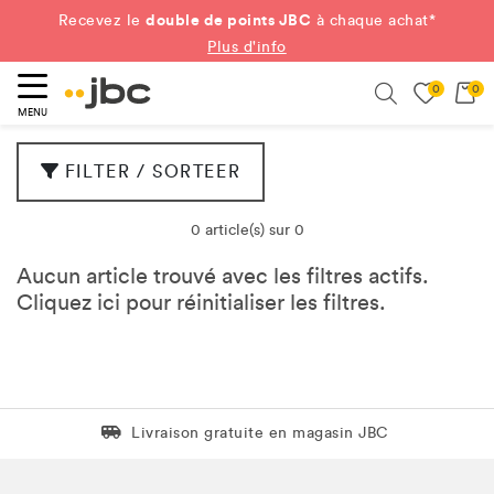
double de points JBC
Recevez le
à chaque achat*
Plus d'info
0
0
ercher
Search
MENU
FILTER / SORTEER
0 article(s) sur 0
Aucun article trouvé avec les filtres actifs.
Cliquez
ici
pour réinitialiser les filtres.
Livraison gratuite en magasin JBC
Livraison gratuite en magasin JBC