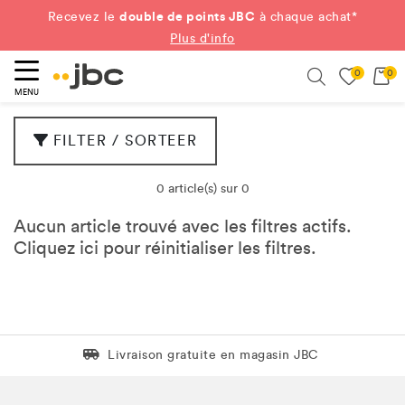
double de points JBC
Recevez le
à chaque achat*
Plus d'info
0
0
ercher
Search
MENU
FILTER / SORTEER
0 article(s) sur 0
Aucun article trouvé avec les filtres actifs.
Cliquez
ici
pour réinitialiser les filtres.
Livraison gratuite en magasin JBC
Livraison gratuite en magasin JBC