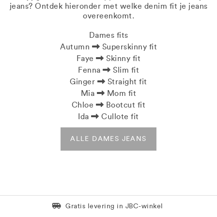
jeans? Ontdek hieronder met welke denim fit je jeans
overeenkomt.
Dames fits
Autumn
Superskinny fit
Faye
Skinny fit
Fenna
Slim fit
Ginger
Straight fit
Mia
Mom fit
Chloe
Bootcut fit
Ida
Cullote fit
ALLE DAMES JEANS
Levering in 1 pakket
Gratis levering in JBC-winkel