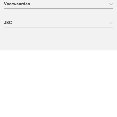
Voorwaarden
JBC
Yes! Ontvang €5 korting op JBC.be
Schrijf je in op onze nieuwsbrief, zo ben je altijd als eerste
op de hoogte van de mooiste collecties en profiteer je van
sterke (kortings)acties.
INSCHRIJVEN