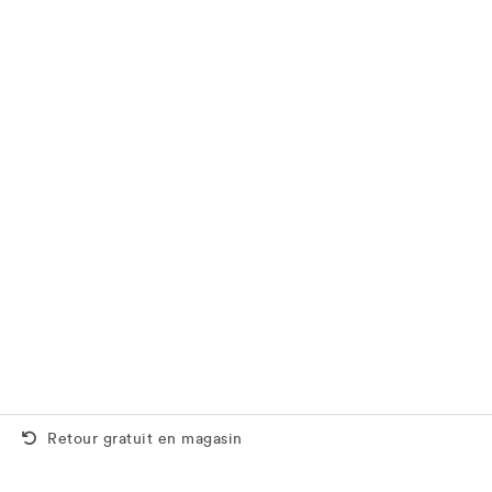
Retour gratuit aussi en magasin
Retour gratuit en magasin