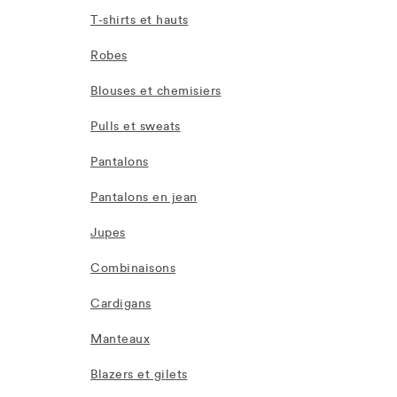
T-shirts et hauts
Robes
Blouses et chemisiers
Pulls et sweats
Pantalons
Pantalons en jean
Jupes
Combinaisons
Cardigans
Manteaux
Blazers et gilets