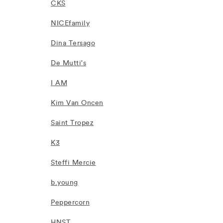
CKS
NICEfamily
Dina Tersago
De Mutti's
I AM
Kim Van Oncen
Saint Tropez
K3
Steffi Mercie
b.young
Peppercorn
HNST