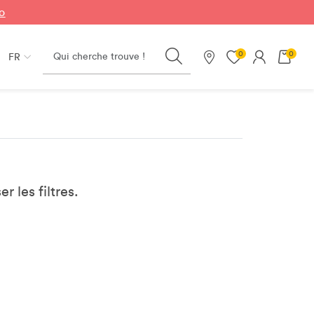
fo
Search
0
0
FR
Nos magasins
er les filtres.