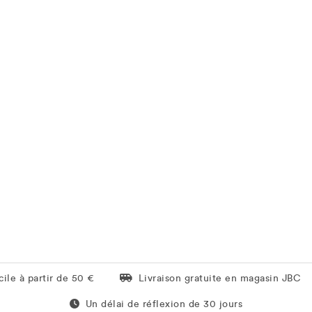
Livraison gratuite en magasin JBC
ile à partir de 50 €
Livraison gratuite en magasin JBC
Un délai de réflexion de 60 jours
Un délai de réflexion de 30 jours