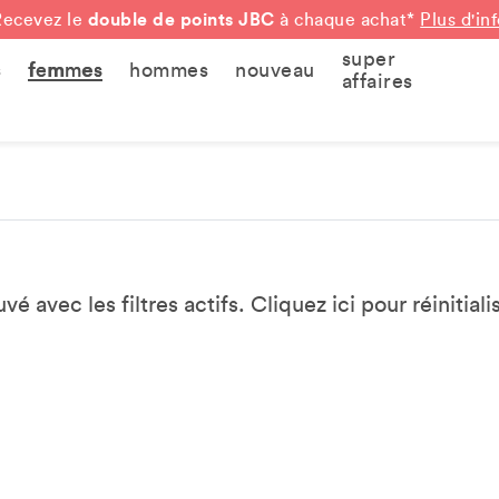
double de points JBC
Recevez le
à chaque achat*
Plus d'in
super
s
femmes
hommes
nouveau
affaires
vé avec les filtres actifs. Cliquez
ici
pour réinitialis