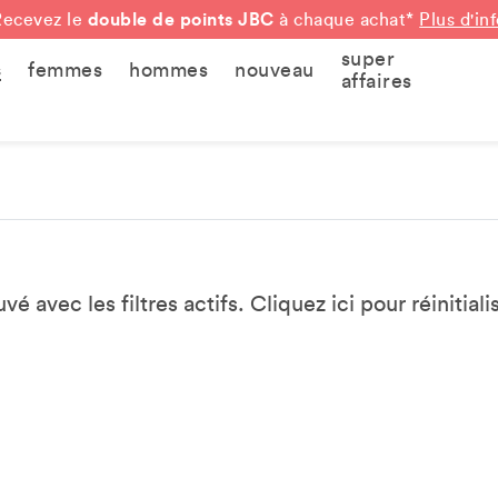
double de points JBC
Recevez le
à chaque achat*
Plus d'in
super
s
femmes
hommes
nouveau
affaires
vé avec les filtres actifs. Cliquez
ici
pour réinitialis