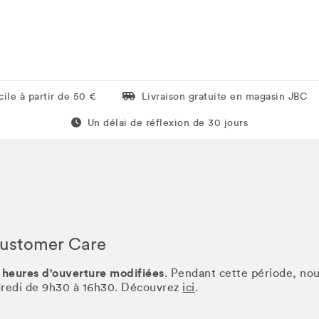
Livraison gratuite en magasin JBC
ile à partir de 50 €
Livraison gratuite en magasin JBC
Un délai de réflexion de 60 jours
Un délai de réflexion de 30 jours
Customer Care
 heures d'ouverture modifiées
. Pendant cette période, no
ndredi de 9h30 à 16h30. Découvrez
ici
.