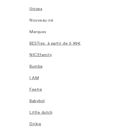
Unisex
Nouveau-né
Marques
BESTies: à partir de 5,99€
NICEfamily
Bumba
I AM
Feetje
Babybol
Little dutch
Dirkje