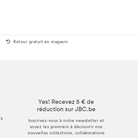
Retour gratuit aussi en magasin
Retour gratuit en magasin
Yes! Recevez 5 € de
réduction sur JBC.be
us
Inscrivez-vous à notre newsletter et
soyez les premiers à découvrir nos
nouvelles collections, collaborations