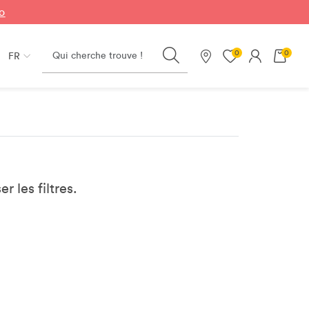
fo
Search
0
0
FR
Nos magasins
er les filtres.