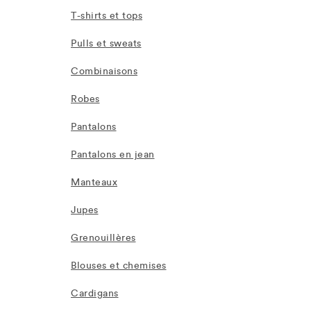
T-shirts et tops
Pulls et sweats
Combinaisons
Robes
Pantalons
Pantalons en jean
Manteaux
Jupes
Grenouillères
Blouses et chemises
Cardigans