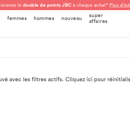
double de points JBC
Recevez le
à chaque achat*
Plus d'in
super
s
femmes
hommes
nouveau
affaires
vé avec les filtres actifs. Cliquez
ici
pour réinitialis