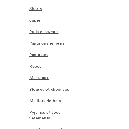
Shorts
Jupes
Pulls et sweats
Pantalons en jean
Pantalons
Robes
Manteaux
Blouses et chemises
Maillots de bain
Pyjamas et sous-
vêtements