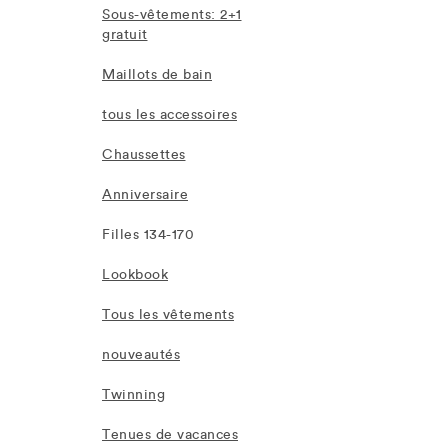
Sous-vêtements: 2+1
gratuit
Maillots de bain
tous les accessoires
Chaussettes
Anniversaire
Filles 134-170
Lookbook
Tous les vêtements
nouveautés
Twinning
Tenues de vacances