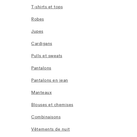
T-shirts et tops
Robes
Jupes
Cardigans
Pulls et sweats
Pantalons
Pantalons en jean
Manteaux
Blouses et chemises
Combinaisons
Vêtements de nuit