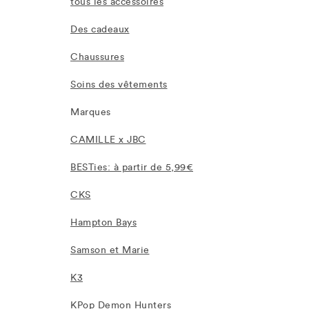
tous les accessoires
Des cadeaux
Chaussures
Soins des vêtements
Marques
CAMILLE x JBC
BESTies: à partir de 5,99€
CKS
Hampton Bays
Samson et Marie
K3
KPop Demon Hunters