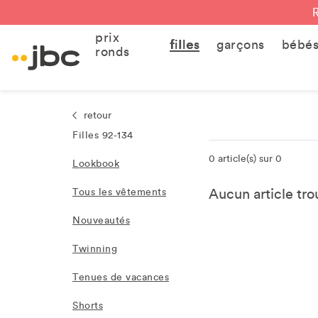
prix
filles
garçons
bébé
ronds
retour
Filles 92-134
0 article(s) sur 0
Lookbook
Aucun article trou
Tous les vêtements
Nouveautés
Twinning
Tenues de vacances
Shorts