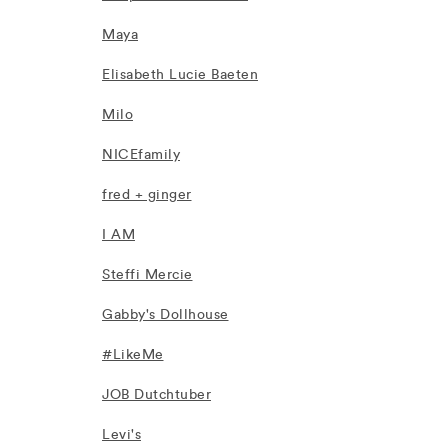
Maya
Elisabeth Lucie Baeten
Milo
NICEfamily
fred + ginger
I AM
Steffi Mercie
Gabby's Dollhouse
#LikeMe
JOB Dutchtuber
Levi's