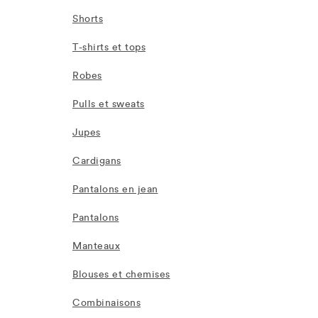
Shorts
T-shirts et tops
Robes
Pulls et sweats
Jupes
Cardigans
Pantalons en jean
Pantalons
Manteaux
Blouses et chemises
Combinaisons