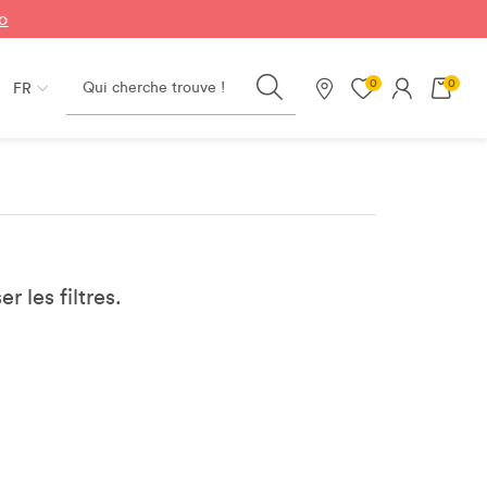
fo
Search
0
0
FR
Nos magasins
er les filtres.