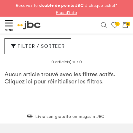
double de points JBC
Recevez le
à chaque achat*
Plus d'info
0
0
ercher
Search
MENU
FILTER / SORTEER
0 article(s) sur 0
Aucun article trouvé avec les filtres actifs.
Cliquez
ici
pour réinitialiser les filtres.
Livraison gratuite en magasin JBC
Livraison gratuite en magasin JBC