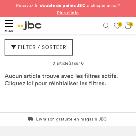
double de points JBC
Recevez le
à chaque achat*
Plus d'info
0
0
ercher
Search
MENU
FILTER / SORTEER
0 article(s) sur 0
Aucun article trouvé avec les filtres actifs.
Cliquez
ici
pour réinitialiser les filtres.
Livraison gratuite en magasin JBC
Livraison gratuite en magasin JBC