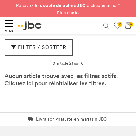
double de points JBC
Recevez le
à chaque achat*
Plus d'info
0
0
ercher
Search
MENU
FILTER / SORTEER
0 article(s) sur 0
Aucun article trouvé avec les filtres actifs.
Cliquez
ici
pour réinitialiser les filtres.
Livraison gratuite en magasin JBC
Livraison gratuite en magasin JBC