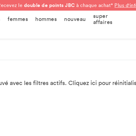
double de points JBC
Recevez le
à chaque achat*
Plus d'in
super
s
femmes
hommes
nouveau
affaires
vé avec les filtres actifs. Cliquez
ici
pour réinitialis