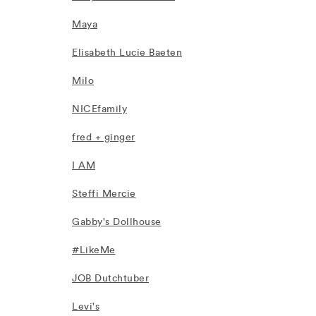
Maya
Elisabeth Lucie Baeten
Milo
NICEfamily
fred + ginger
I AM
Steffi Mercie
Gabby's Dollhouse
#LikeMe
JOB Dutchtuber
Levi's