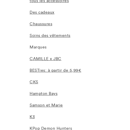
tous les accessoires
Des cadeaux
Chaussures
Soins des vêtements
Marques
CAMILLE x JBC
BESTies: à partir de 5,99€
CKS
Hampton Bays
Samson et Marie
K3
KPop Demon Hunters