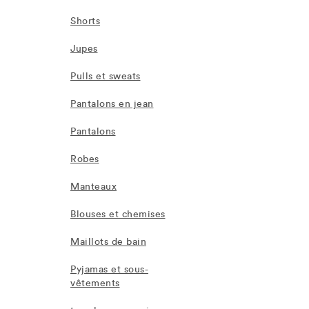
Shorts
Jupes
Pulls et sweats
Pantalons en jean
Pantalons
Robes
Manteaux
Blouses et chemises
Maillots de bain
Pyjamas et sous-
vêtements