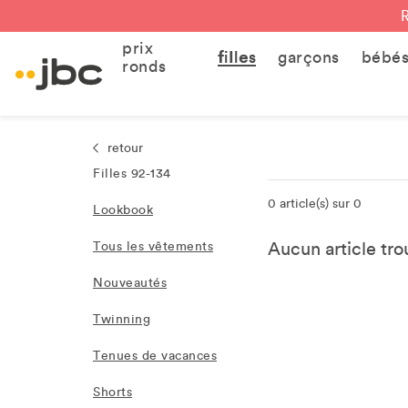
prix
filles
garçons
bébé
ronds
retour
Filles 92-134
0 article(s) sur 0
Lookbook
Aucun article trou
Tous les vêtements
Nouveautés
Twinning
Tenues de vacances
Shorts