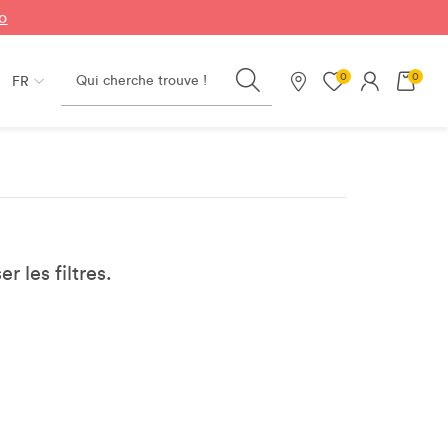
fo
Search
0
0
FR
Nos magasins
er les filtres.