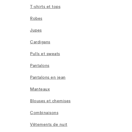
T-shirts et tops
Robes
Jupes
Cardigans
Pulls et sweats
Pantalons
Pantalons en jean
Manteaux
Blouses et chemises
Combinaisons
Vêtements de nuit