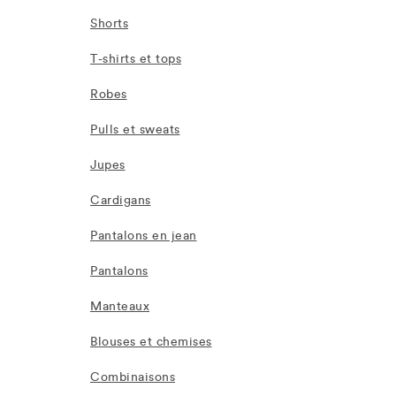
Shorts
T-shirts et tops
Robes
Pulls et sweats
Jupes
Cardigans
Pantalons en jean
Pantalons
Manteaux
Blouses et chemises
Combinaisons