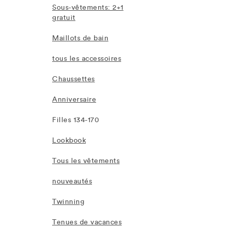
Sous-vêtements: 2+1
gratuit
Maillots de bain
tous les accessoires
Chaussettes
Anniversaire
Filles 134-170
Lookbook
Tous les vêtements
nouveautés
Twinning
Tenues de vacances