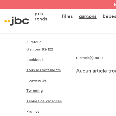
prix
filles
garçons
bébé
ronds
retour
Garçons 92-122
0 article(s) sur 0
Lookbook
Aucun article trou
Tous les vêtements
nouveautés
Twinning
Tenues de vacances
Promos