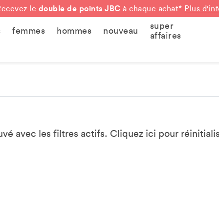
double de points JBC
Recevez le
à chaque achat*
Plus d'in
super
s
femmes
hommes
nouveau
affaires
vé avec les filtres actifs. Cliquez
ici
pour réinitialis