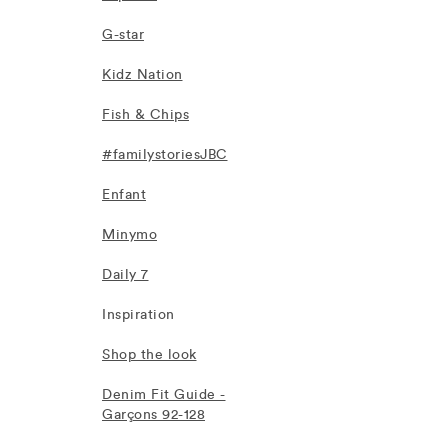
G-star
Kidz Nation
Fish & Chips
#familystoriesJBC
Enfant
Minymo
Daily 7
Inspiration
Shop the look
Denim Fit Guide -
Garçons 92-128