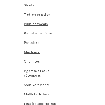
Shorts
T-shirts et polos
Pulls et sweats
Pantalons en jean
Pantalons
Manteaux
Chemises
Pyjamas et sous-
vêtements
Sous-vêtements
Maillots de bain
tous les accessoires