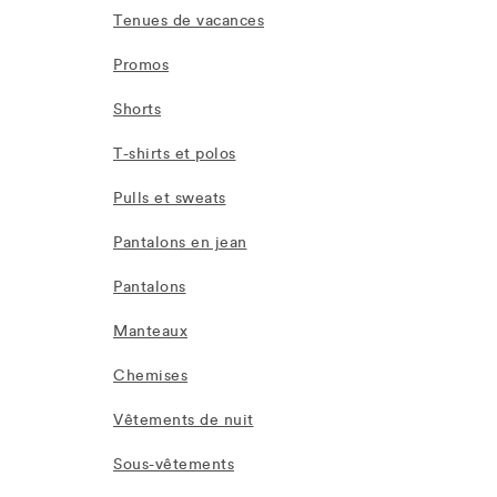
Tenues de vacances
Promos
Shorts
T-shirts et polos
Pulls et sweats
Pantalons en jean
Pantalons
Manteaux
Chemises
Vêtements de nuit
Sous-vêtements