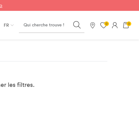
fo
Search
0
0
FR
Nos magasins
er les filtres.