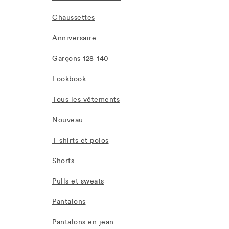
Chaussettes
Anniversaire
Garçons 128-140
Lookbook
Tous les vêtements
Nouveau
T-shirts et polos
Shorts
Pulls et sweats
Pantalons
Pantalons en jean