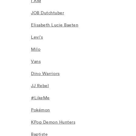
I AM
JOB Dutchtuber
Elisabeth Lucie Baeten
Levi's
Milo
Vans
Dino Warriors
JJ Rebel
#LikeMe
Pokémon
KPop Demon Hunters
Baptiste