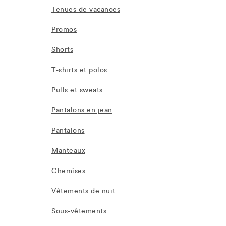
Tenues de vacances
Promos
Shorts
T-shirts et polos
Pulls et sweats
Pantalons en jean
Pantalons
Manteaux
Chemises
Vêtements de nuit
Sous-vêtements