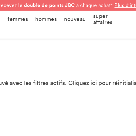
double de points JBC
Recevez le
à chaque achat*
Plus d'in
super
s
femmes
hommes
nouveau
affaires
vé avec les filtres actifs. Cliquez
ici
pour réinitialis