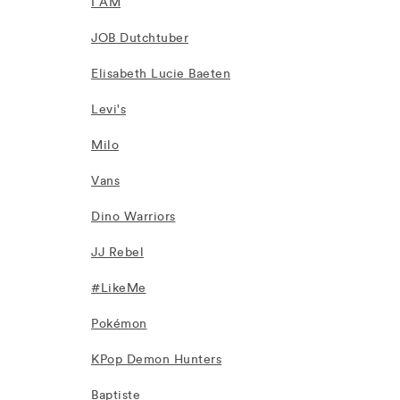
I AM
JOB Dutchtuber
Elisabeth Lucie Baeten
Levi's
Milo
Vans
Dino Warriors
JJ Rebel
#LikeMe
Pokémon
KPop Demon Hunters
Baptiste