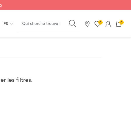
fo
Search
0
0
FR
Nos magasins
er les filtres.