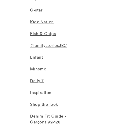
G-star
Kidz Nation
Fish & Chips
#familystoriesJBC
Enfant
Minymo
Daily 7
Inspiration
Shop the look
Denim Fit Guide -
Garçons 92-128