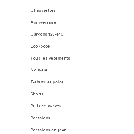
Chaussettes
Anniversaire
Garçons 128-140
Lookbook
Tous les vêtements
Nouveau
T-shirts et polos
Shorts
Pulls et sweats
Pantalons
Pantalons en jean