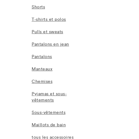
Shorts
T-shirts et polos
Pulls et sweats
Pantalons en jean
Pantalons
Manteaux
Chemises
Pyjamas et sous-
vêtements
Sous-vêtements
Maillots de bain
tous les accessoires