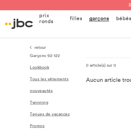
prix
filles
garçons
bébé
ronds
retour
Garçons 92-122
0 article(s) sur 0
Lookbook
Aucun article trou
Tous les vêtements
nouveautés
Twinning
Tenues de vacances
Promos