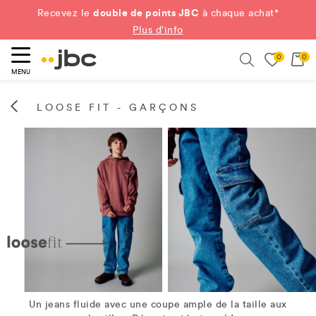
double de points JBC
Recevez le
à chaque achat*
Plus d'info
0
0
ercher
Search
MENU
LOOSE FIT - GARÇONS
Un jeans fluide avec une coupe ample de la taille aux