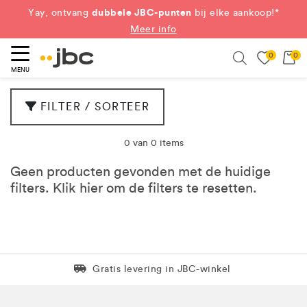
dubbele JBC-punten
Yay, ontvang
bij elke aankoop!*
Meer info
0
0
eken
Search
MENU
FILTER / SORTEER
0 van 0 items
Geen producten gevonden met de huidige
filters. Klik
hier
om de filters te resetten.
Levering in 1 pakket
Gratis levering in JBC-winkel