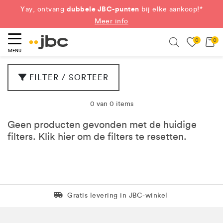
dubbele JBC-punten
Yay, ontvang
bij elke aankoop!*
Meer info
0
0
eken
Search
MENU
FILTER / SORTEER
0 van 0 items
Geen producten gevonden met de huidige
filters. Klik
hier
om de filters te resetten.
Levering in 1 pakket
Gratis levering in JBC-winkel