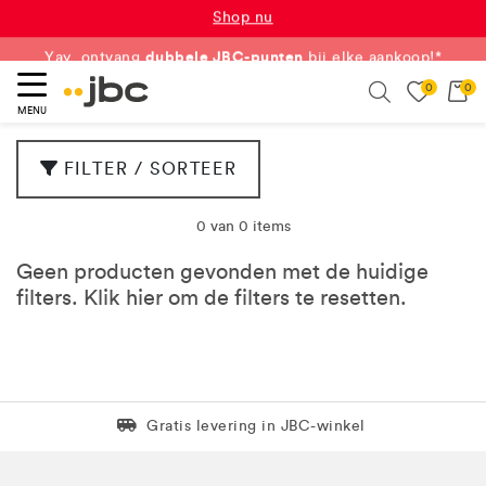
RONDE PRIJZEN
vanaf €5, €10, €15...
Shop nu
dubbele JBC-punten
Yay, ontvang
bij elke aankoop!*
0
0
Meer info
eken
Search
MENU
FILTER / SORTEER
0 van 0 items
Geen producten gevonden met de huidige
filters. Klik
hier
om de filters te resetten.
Levering in 1 pakket
Gratis levering in JBC-winkel