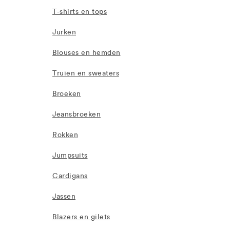
T-shirts en tops
Jurken
Blouses en hemden
Truien en sweaters
Broeken
Jeansbroeken
Rokken
Jumpsuits
Cardigans
Jassen
Blazers en gilets