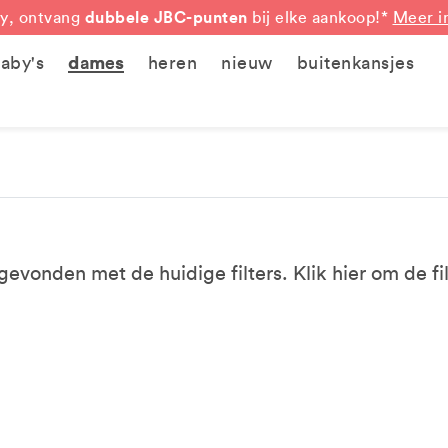
dubbele JBC-punten
y, ontvang
bij elke aankoop!*
Meer i
aby's
dames
heren
nieuw
buitenkansjes
evonden met de huidige filters. Klik
hier
om de fil