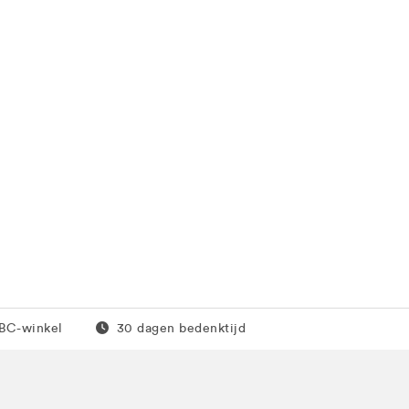
0 euro
Gratis retour
JBC-winkel
30 dagen bedenktijd