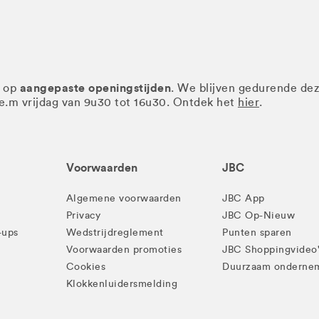
aangepaste openingstijden
r op
. We blijven gedurende de
.e.m vrijdag van 9u30 tot 16u30. Ontdek het
hier
.
Voorwaarden
JBC
Algemene voorwaarden
JBC App
Privacy
JBC Op-Nieuw
-ups
Wedstrijdreglement
Punten sparen
Voorwaarden promoties
JBC Shoppingvideo
Cookies
Duurzaam onderne
Klokkenluidersmelding