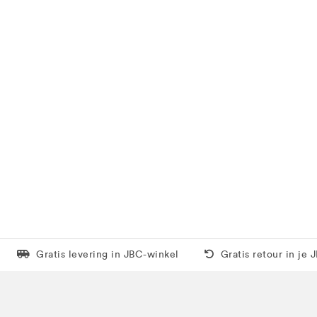
Levering in 1 pakket
Gratis thuis vanaf 5
Gratis levering in JBC-winkel
Gratis retour in je 