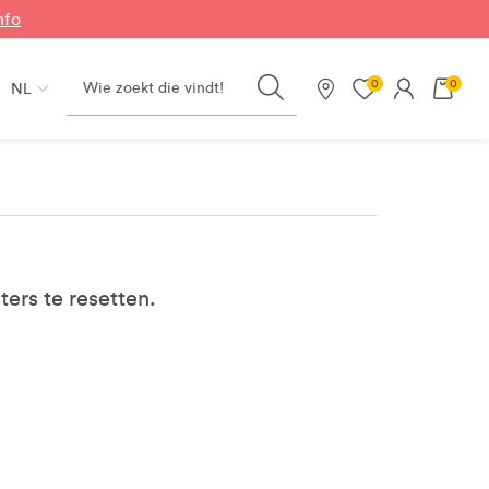
nfo
Search
0
0
NL
Onze winkels
ters te resetten.