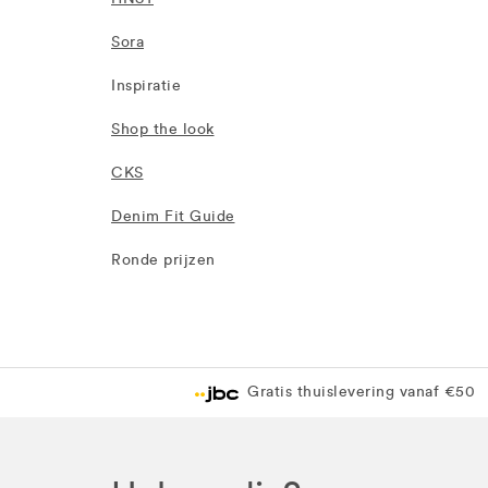
Sora
Inspiratie
Shop the look
CKS
Denim Fit Guide
Ronde prijzen
Gratis thuislevering vanaf €50