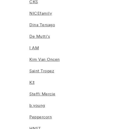
CKS
NICEfamily
Dina Tersago
De Mutti's
I AM
Kim Van Oncen
Saint Tropez
K3
Steffi Mercie
b.young
Peppercorn
HNST