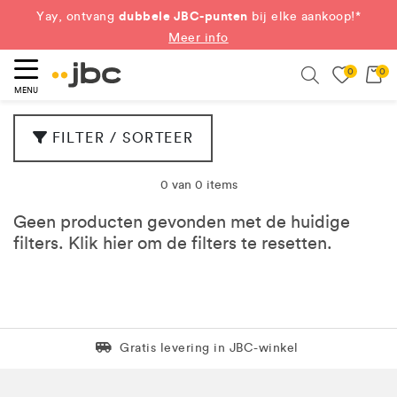
dubbele JBC-punten
Yay, ontvang
bij elke aankoop!*
Meer info
0
0
eken
Search
MENU
FILTER / SORTEER
0 van 0 items
Geen producten gevonden met de huidige
filters. Klik
hier
om de filters te resetten.
Levering in 1 pakket
Gratis levering in JBC-winkel