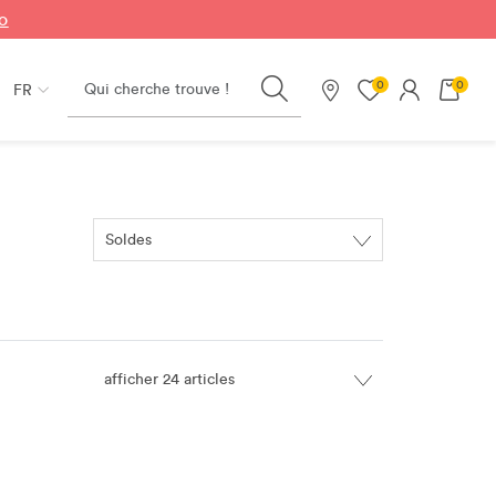
fo
Search
0
0
FR
Nos magasins