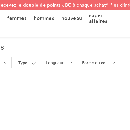
double de points JBC
Recevez le
à chaque achat*
Plus d'in
super
s
femmes
hommes
nouveau
affaires
ÉS
Type
Longueur
Forme du col