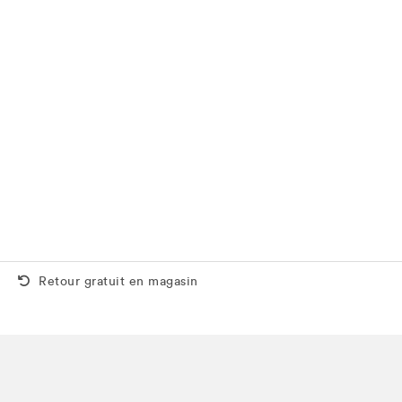
Retour gratuit aussi en magasin
Retour gratuit en magasin