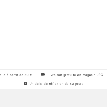
Livraison gratuite en magasin JBC
ile à partir de 50 €
Livraison gratuite en magasin JBC
Un délai de réflexion de 60 jours
Un délai de réflexion de 30 jours