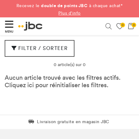
double de points JBC
Recevez le
à chaque achat*
Plus d'info
0
0
ercher
Search
MENU
FILTER / SORTEER
0 article(s) sur 0
Aucun article trouvé avec les filtres actifs.
Cliquez
ici
pour réinitialiser les filtres.
Livraison gratuite en magasin JBC
Livraison gratuite en magasin JBC