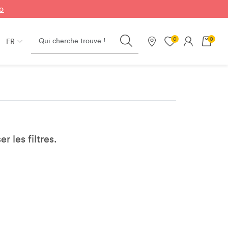
fo
Search
0
0
FR
Nos magasins
er les filtres.