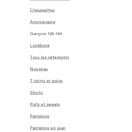
Chaussettes
Anniversaire
Garçons 128-140
Lookbook
Tous les vêtements
Nouveau
T-shirts et polos
Shorts
Pulls et sweats
Pantalons
Pantalons en jean