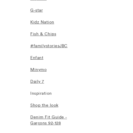
G-star
Kidz Nation
Fish & Chips
#familystoriesJBC
Enfant
Minymo
Daily 7
Inspiration
Shop the look
Denim Fit Guide -
Garçons 92-128