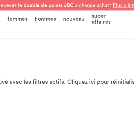
double de points JBC
Recevez le
à chaque achat*
Plus d'in
super
s
femmes
hommes
nouveau
affaires
vé avec les filtres actifs. Cliquez
ici
pour réinitialis