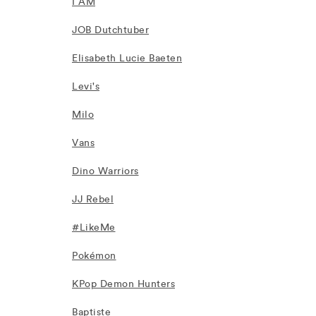
I AM
JOB Dutchtuber
Elisabeth Lucie Baeten
Levi's
Milo
Vans
Dino Warriors
JJ Rebel
#LikeMe
Pokémon
KPop Demon Hunters
Baptiste