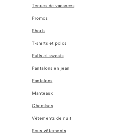
Tenues de vacances
Promos
Shorts
T-shirts et polos
Pulls et sweats
Pantalons en jean
Pantalons
Manteaux
Chemises
Vêtements de nuit
Sous-vêtements