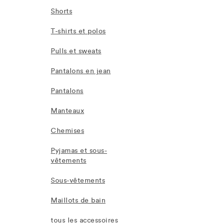
Shorts
T-shirts et polos
Pulls et sweats
Pantalons en jean
Pantalons
Manteaux
Chemises
Pyjamas et sous-
vêtements
Sous-vêtements
Maillots de bain
tous les accessoires