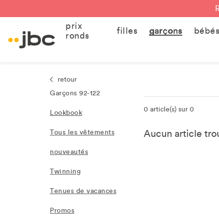
prix
filles
garçons
bébé
ronds
retour
Garçons 92-122
0 article(s) sur 0
Lookbook
Aucun article trou
Tous les vêtements
nouveautés
Twinning
Tenues de vacances
Promos