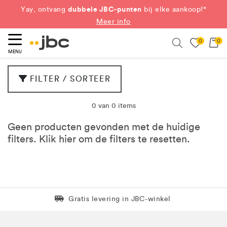
dubbele JBC-punten
Yay, ontvang
bij elke aankoop!*
Meer info
0
0
eken
Search
MENU
FILTER / SORTEER
0 van 0 items
Geen producten gevonden met de huidige
filters. Klik
hier
om de filters te resetten.
Levering in 1 pakket
Gratis levering in JBC-winkel